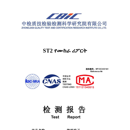
ST2 የሙከራ ሪፖርት