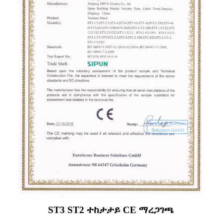
ST3 ST2 ተከታታይ CE ማረጋገጫ