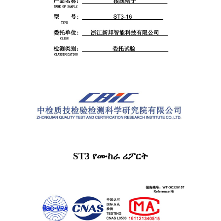
ST3 የሙከራ ሪፖርት