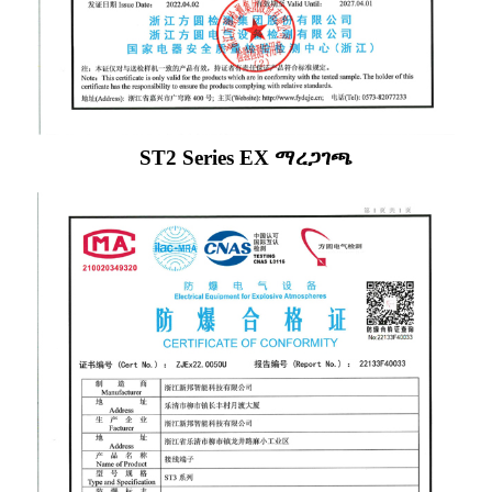
ST2 Series EX ማረጋገጫ