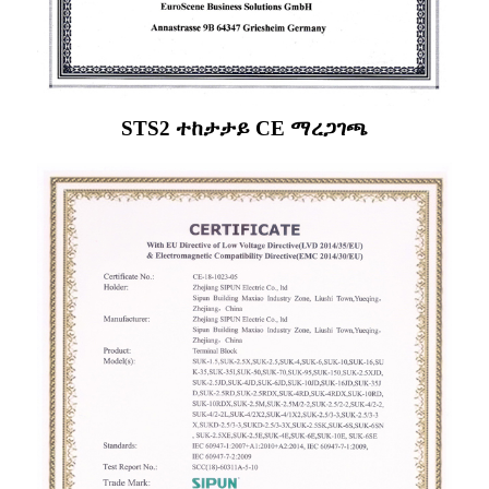
STS2 ተከታታይ CE ማረጋገጫ