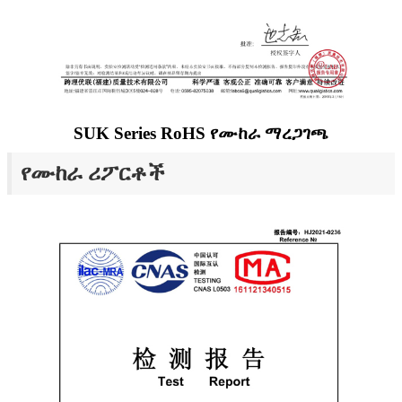
SUK Series RoHS የሙከራ ማረጋገጫ
የሙከራ ሪፖርቶች