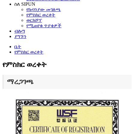
ስለ SIPUN
የኩባንያው መገለጫ
የምስክር ወረቀት
ወርክሾፕ
የሚጠየቁ ጥያቄዎች
ብሎግ
ያግኙን
ቤት
የምስክር ወረቀት
የምስክር ወረቀት
ማረጋገጫ