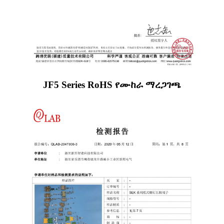
JF5 Series RoHS የሙከራ ማረጋገጫ