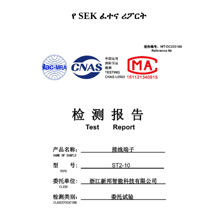
የ SEK ፈተና ሪፖርት