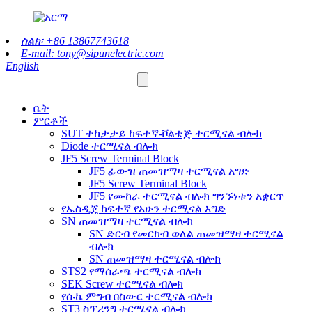
ስልክ፡ +86 13867743618
E-mail: tony@sipunelectric.com
English
ቤት
ምርቶች
SUT ተከታታይ ከፍተኛ-ቮልቴጅ ተርሚናል ብሎክ
Diode ተርሚናል ብሎክ
JF5 Screw Terminal Block
JF5 ፊውዝ ጠመዝማዛ ተርሚናል አግድ
JF5 Screw Terminal Block
JF5 የሙከራ ተርሚናል ብሎክ ግንኙነቱን አቋርጥ
የኤስዲጄ ከፍተኛ የአሁን ተርሚናል አግድ
SN ጠመዝማዛ ተርሚናል ብሎክ
SN ድርብ የመርከብ ወለል ጠመዝማዛ ተርሚናል
ብሎክ
SN ጠመዝማዛ ተርሚናል ብሎክ
STS2 የማሰራጫ ተርሚናል ብሎክ
SEK Screw ተርሚናል ብሎክ
የሱኬ ምግብ በስውር ተርሚናል ብሎክ
ST3 ስፕሪንግ ተርሚናል ብሎክ