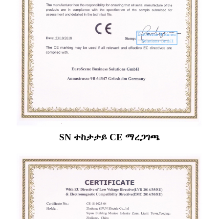
SN ተከታታይ CE ማረጋገጫ