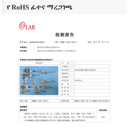
የ RoHS ፈተና ማረጋገጫ