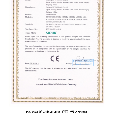
የኤስዲጄ ተከታታይ CE ማረጋገጫ