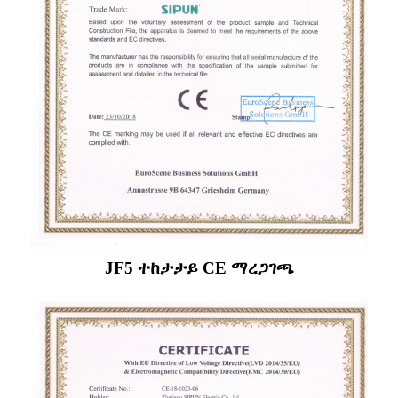
JF5 ተከታታይ CE ማረጋገጫ