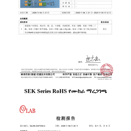
SEK Series RoHS የሙከራ ማረጋገጫ