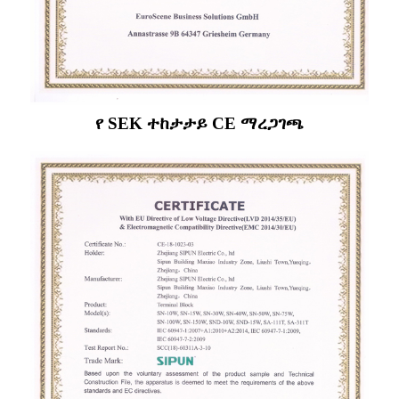
የ SEK ተከታታይ CE ማረጋገጫ