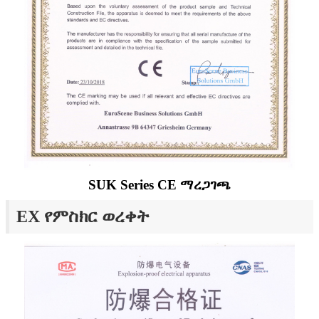
SUK Series CE ማረጋገጫ
EX የምስክር ወረቀት