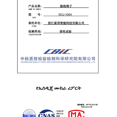
የኤስዲጄ ሙከራ ሪፖርት