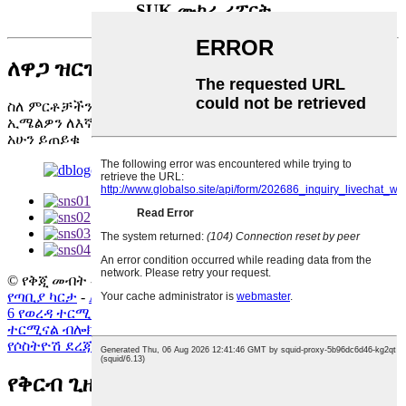
SUK ሙከራ ሪፖርት
ለዋጋ ዝርዝር ጥያቄ
ስለ ምርቶቻችን ወይም የዋጋ ዝርዝሮቻችን ጥያቄዎች፣ እባክዎን
ኢሜልዎን ለእኛ ይተዉልን እና በ24 ሰዓታት ውስጥ እንገናኛለን።
አሁን ይጠይቁ
© የቅጂ መብት - 2010-2023: ሁሉም መብቶች የተጠበቁ ናቸው.
የጣቢያ ካርታ
-
AMP ሞባይል
6 የወረዳ ተርሚናል አግድ
,
Cage ስፕሪንግ ተርሚናል ብሎክ
,
የስፕሪንግ
ተርሚናል ብሎክ
,
ባለሶስት ፎቅ ተርሚናል ብሎክ
,
ሴንት ተርሚናል ብሎክ
,
የሶስትዮሽ ደረጃ ተርሚናል አግድ
,
የቅርብ ጊዜ ዜናዎች