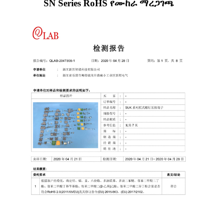
SN Series RoHS የሙከራ ማረጋገጫ