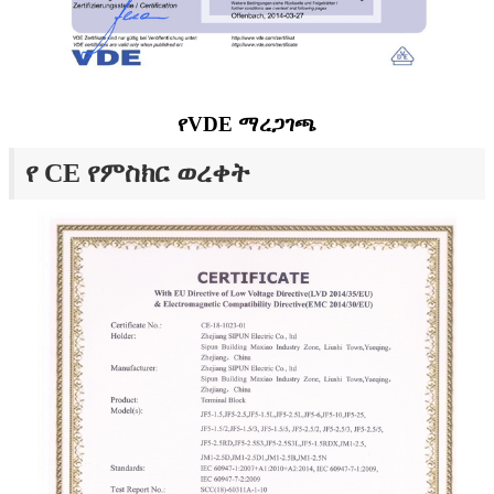
የVDE ማረጋገጫ
የ CE የምስክር ወረቀት