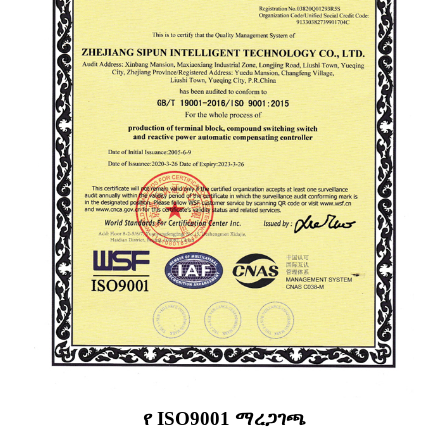
የ ISO9001 ማረጋገጫ